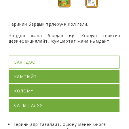
Теринин бардык түрлөрү үчүн кол гели.
Чоңдор жана балдар үчүн. Колдун терисин
дезинфекциялайт, жумшартат жана нымдайт.
БАЯНДОО
КАМТЫЙТ
КӨЛӨМҮ
САТЫП АЛУУ
Терини аяр тазалайт, ошону менен бирге