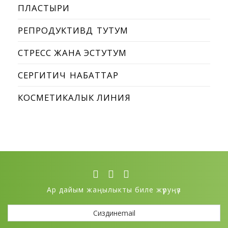
ПЛАСТЫРИ
РЕПРОДУКТИВДҮҮ ТУТУМ
СТРЕСС ЖАНА ЭСТУТУМ
СЕРГИТИЧҮҮ НАБАТТАР
КОСМЕТИКАЛЫК ЛИНИЯ
Ар дайым жаңылыкты биле жүруӊүз