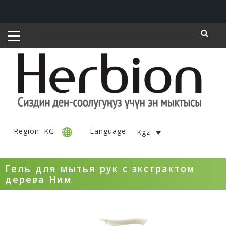
Region: KG
Language:
Kgz
Гель для мытья рук с экстрактом
дерева Ним