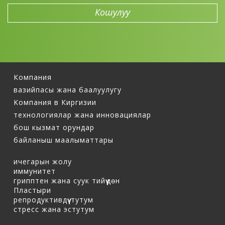
Компания
вазийпасы жана баалуулугу
Компания в Киргизии
технологиялар жана инновациялар
бош кызмат орундар
байланыш маалыматтары
ичегарын жолу
иммунитет
грипптен жана суук тийүүдөн
Пластыри
репродуктивдүү тутум
стресс жана эстутум