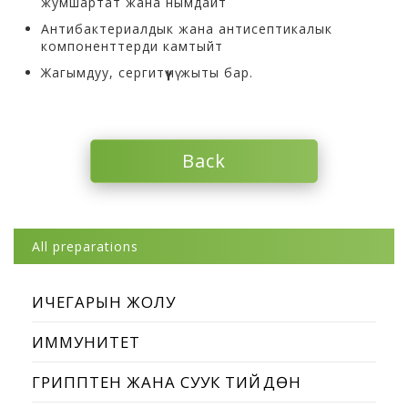
жумшартат жана нымдайт
Антибактериалдык жана антисептикалык
компоненттерди камтыйт
Жагымдуу, сергитүүчү жыты бар.
Back
All preparations
ИЧЕГАРЫН ЖОЛУ
ИММУНИТЕТ
ГРИППТЕН ЖАНА СУУК ТИЙҮҮДӨН