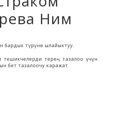
страком
рева Ним
н бардык түрүнө ылайыктуу.
и тешикчелерди терең тазалоо үчүн
йын бет тазалоочу каражат