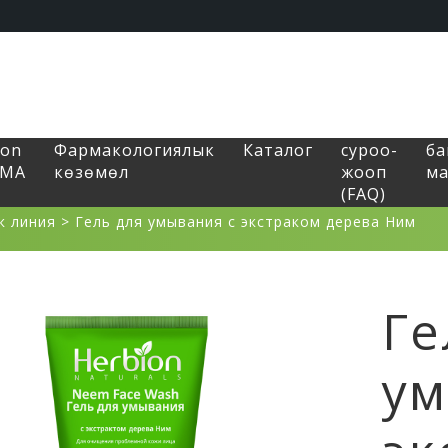
ion
Фармакологиялык
Каталог
суроо-
б
RMA
көзөмөл
жооп
ма
(FAQ)
к линия
>
Гель для умывания с экстраком дерева Ним
Ге
ум