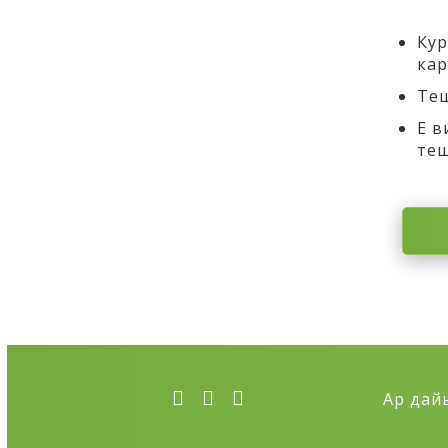
Кур
кар
Теш
Е в
теш
Ар дай