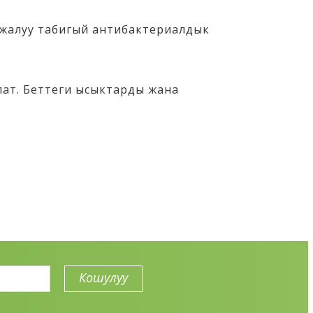
йжалуу табигый антибактериалдык
ат. Беттеги ысыктарды жана