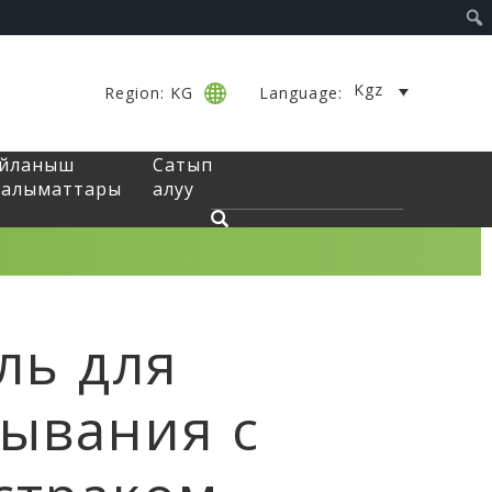
Kgz
Region: KG
Language:
айланыш
Сатып
алыматтары
алуу
ль для
ывания с