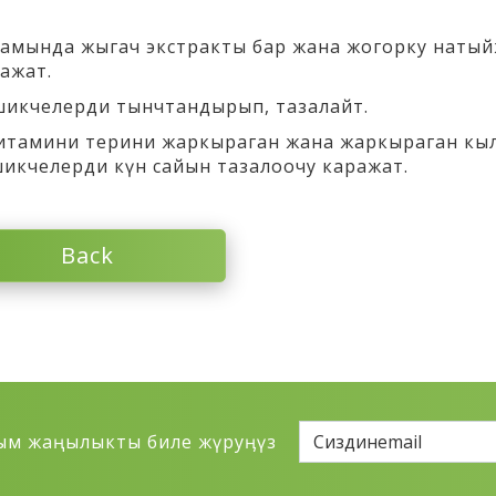
амында жыгач экстракты бар жана жогорку наты
ажат.
икчелерди тынчтандырып, тазалайт.
итамини терини жаркыраган жана жаркыраган кыл
икчелерди күн сайын тазалоочу каражат.
Back
ым жаңылыкты биле жүруӊүз