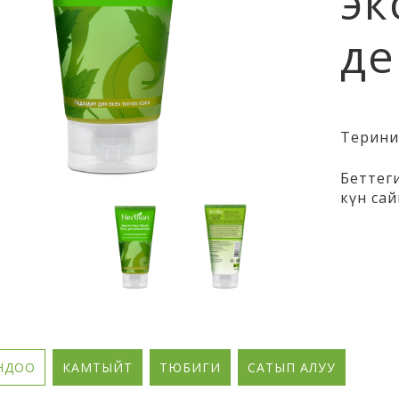
эк
де
Терини
Беттег
күн са
НДОО
КАМТЫЙТ
ТЮБИГИ
САТЫП АЛУУ