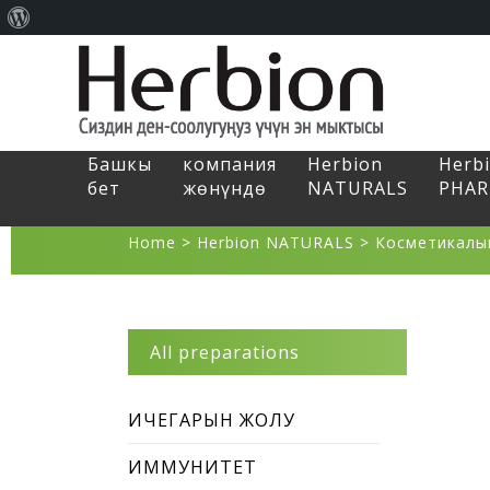
About
WordPress
Башкы
компания
Herbion
Herb
бет
жөнүндө
NATURALS
PHA
Home
>
Herbion NATURALS
>
Косметикалы
All preparations
ИЧЕГАРЫН ЖОЛУ
ИММУНИТЕТ