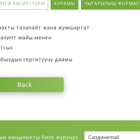
ИЗГИ КАСИЕТТЕРИ
КУРАМЫ
ЧЫГАРЫЛЫШ ФОРМАС
акты тазалайт жана жумшартат
алипт майы менен
тсыз
быздын сергитүүчү даамы
Back
ым жаңылыкты биле жүруӊүз