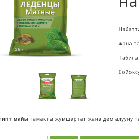
на
Набатт
жана
т
Т
абигы
Бойокс
липт
майы
тамакты
жумшартат
жана
дем
алууну
т