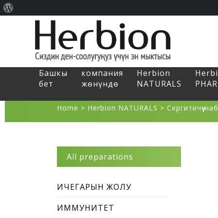
About
WordPress
Башкы
компания
Herbion
Herb
бет
жөнүндө
NATURALS
PHA
Home
>
Herbion NATURALS
>
Сергитичүү на
All preparations
ИЧЕГАРЫН ЖОЛУ
ИММУНИТЕТ