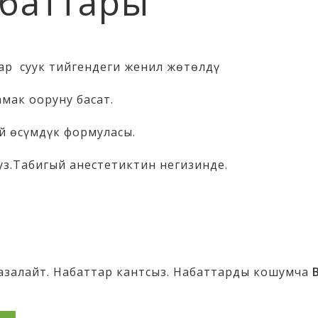
баттары
ар
суук
тийгендеги
женил
жөтөлдү
амак
ооруну
басат
.
й
өсүмдүк
формуласы
.
уз
.
Т
абигый
анестетиктин
негизинде
.
а
залайт
.
Набаттар
кантсыз
.
Набаттарды
кошумча