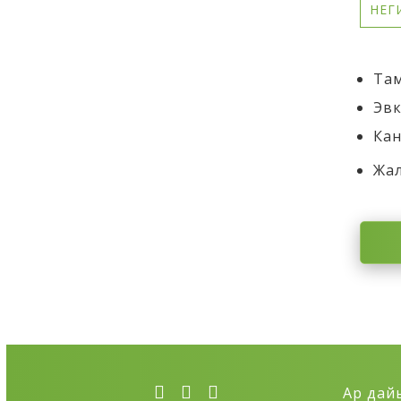
НЕГ
Там
Эвк
Кан
Жал
Ар дай