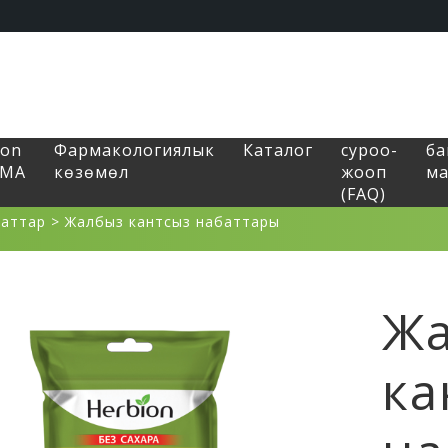
ion
Фармакологиялык
Каталог
суроо-
б
RMA
көзөмөл
жооп
ма
(FAQ)
баттар
>
Жалбыз кантсыз набаттары
Ж
ка