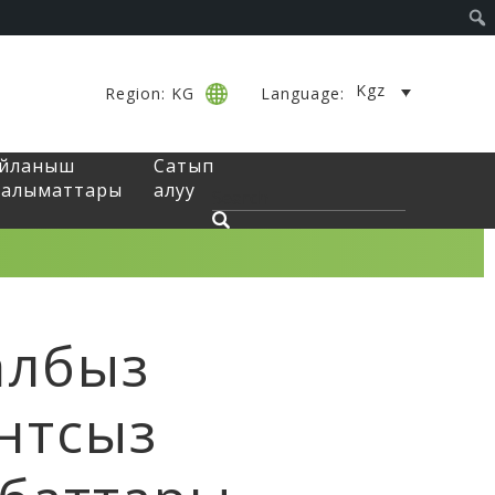
Kgz
Region: KG
Language:
айланыш
Сатып
алыматтары
алуу
албыз
нтсыз